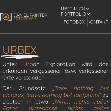
ÜBER MICH
PORTFOLIO
FOTOBOX
KONTAKT
URBEX
Unter
Urb
an
Ex
ploration wird das
Erkunden vergessener bzw. verlassener
Orte verstanden.
Der Grundsatz „
Take nothing but
pictures, leave nothing but footprints
“ zu
Deutsch in etwa „
Nimm nichts außer
Fotos, hinterlasse nichts außer